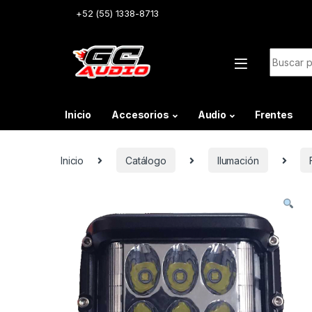
Skip to navigation
Skip to content
+52 (55) 1338-8713
Buscar:
Inicio
Accesorios
Audio
Frentes
Inicio
Catálogo
Ilumación