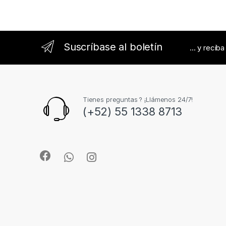
e
l
Suscríbase al boletín
... y recib
Tienes preguntas ? ¡Llámenos 24/7!
(+52) 55 1338 8713