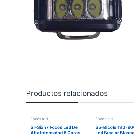
Productos relacionados
Focos led
Focos led
Sr-Sixh7 Focos Led De
Sp-Bicolorh10-90
Alta Intensidad 6 Caras
Led Bicolor Blanc