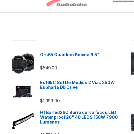
Qrs65 Quantum Bocina 6.5"
$
549.00
s
Es165C Set De Medios 2 Vias 250W
Euphoria Db Drive
$
1,999.00
Hf Barled26C Barra curva focos LED
Water proof 26" 48 LEDS 150W 7900
Lumenes