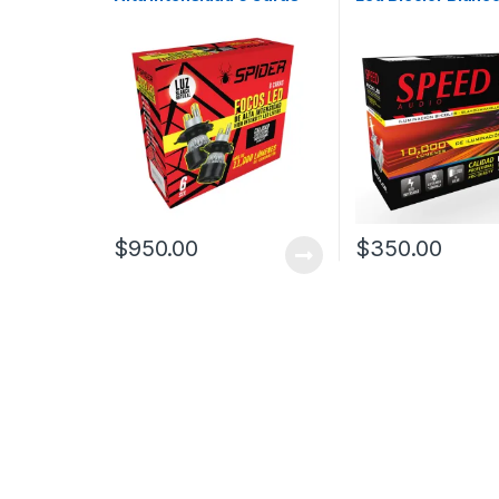
Amarillo
$
950.00
$
350.00