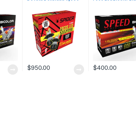
Lúmenes
Amarillo
$
950.00
$
400.00