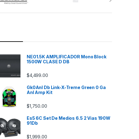
NEO1.5K AMPLIFICADOR Mono Block
1500W CLASE D DB
$
4,499.00
Gk0Anl Db Link-X-Treme Green 0 Ga
Anl Amp Kit
$
1,750.00
Es5 6C Set De Medios 6.5 2 Vias 190W
91Db
$
1,999.00