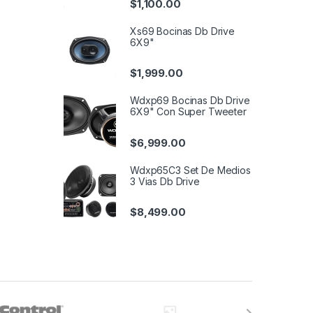
$
1,100.00
Xs69 Bocinas Db Drive
6X9"
$
1,999.00
Wdxp69 Bocinas Db Drive
6X9" Con Super Tweeter
$
6,999.00
Wdxp65C3 Set De Medios
3 Vias Db Drive
$
8,499.00