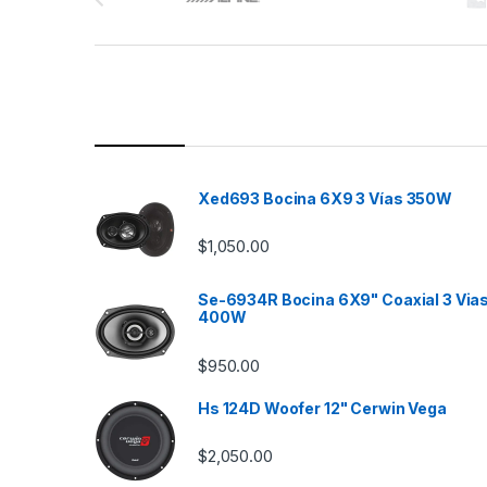
r
a
n
d
s
Xed693 Bocina 6X9 3 Vías 350W
C
$
1,050.00
a
Se-6934R Bocina 6X9" Coaxial 3 Via
r
400W
o
$
950.00
u
Hs 124D Woofer 12" Cerwin Vega
s
$
2,050.00