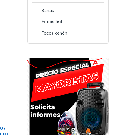
Barras
Focos led
Focos xenón
007
anco-