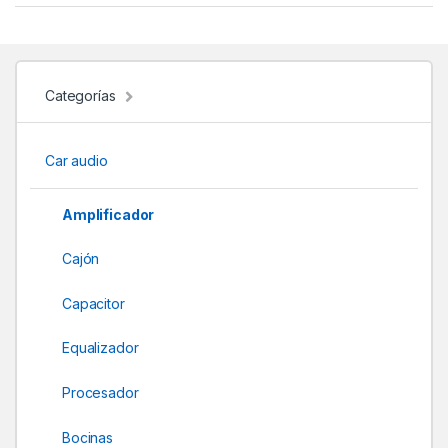
a
n
d
Categorías
s
Car audio
C
a
Amplificador
r
Cajón
o
Capacitor
u
Equalizador
s
Procesador
e
Bocinas