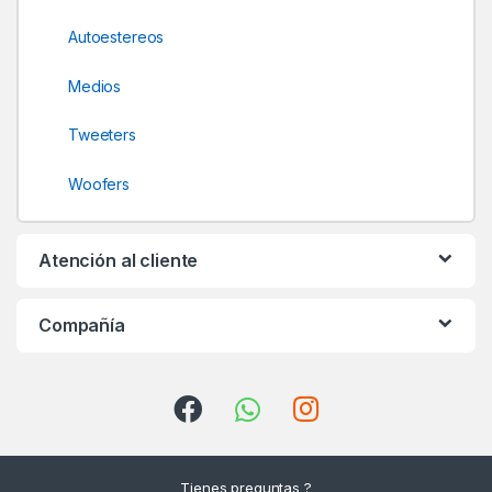
l
Autoestereos
Medios
Tweeters
Woofers
Atención al cliente
Compañía
Tienes preguntas ?