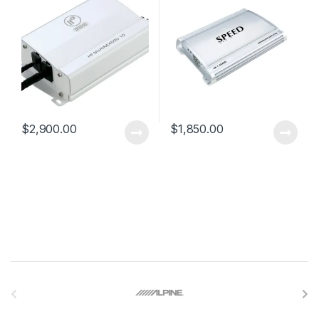
$
2,900.00
$
1,850.00
B
r