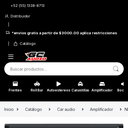
Skip to navigation
Skip to content
+52 (55) 1338-8713
Distribuidor
*envíos gratis a partir de $3000.00 aplica restricciones
Catálogo
Buscar por:
Frentes
Roll Bar
Autoestereos
Canastillas
Amplificador
Bocin
Inicio
Catálogo
Car audio
Amplificador
N