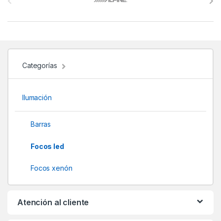
r
a
n
d
Categorías
s
Ilumación
C
a
Barras
r
Focos led
o
Focos xenón
u
Atención al cliente
s