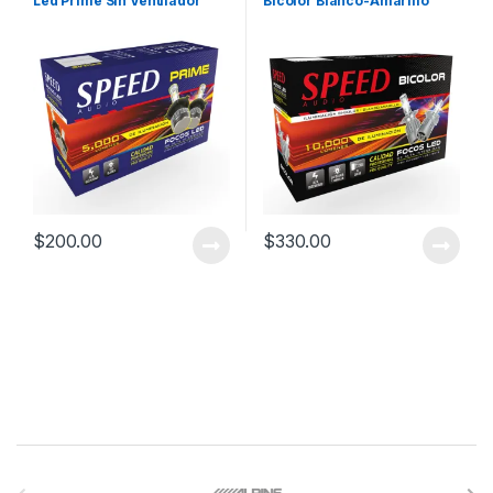
Led Prime Sin Ventilador
Bicolor Blanco-Amarillo
$
200.00
$
330.00
B