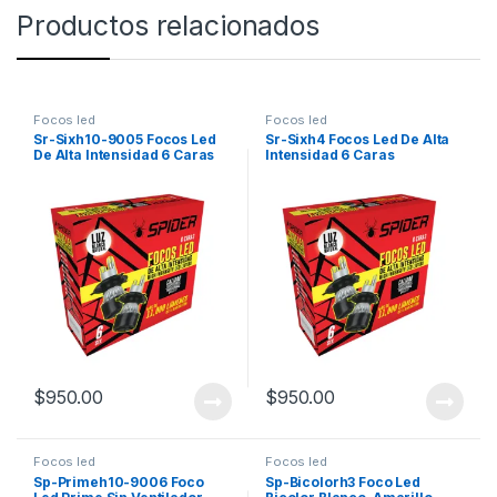
Productos relacionados
Focos led
Focos led
Sr-Sixh10-9005 Focos Led
Sr-Sixh4 Focos Led De Alta
De Alta Intensidad 6 Caras
Intensidad 6 Caras
$
950.00
$
950.00
Focos led
Focos led
Sp-Primeh10-9006 Foco
Sp-Bicolorh3 Foco Led