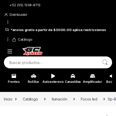
Skip to navigation
Skip to content
+52 (55) 1338-8713
Distribuidor
*envíos gratis a partir de $3000.00 aplica restricciones
Catálogo
Buscar por:
Frentes
Roll Bar
Autoestereos
Canastillas
Amplificador
Bocin
Inicio
Catálogo
Ilumación
Focos led
Sp-B