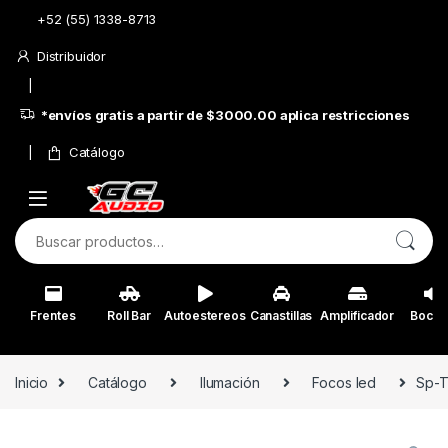
Skip to navigation
Skip to content
+52 (55) 1338-8713
Distribuidor
*envíos gratis a partir de $3000.00 aplica restricciones
Catálogo
Buscar por:
Frentes
Roll Bar
Autoestereos
Canastillas
Amplificador
Bocin
Inicio
Catálogo
Ilumación
Focos led
Sp-T