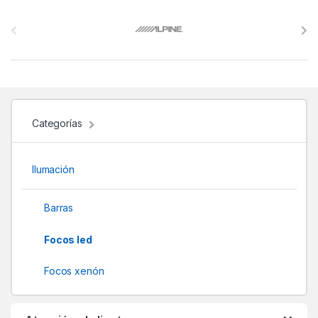
B
r
a
n
d
Categorías
s
Ilumación
C
a
Barras
r
Focos led
o
Focos xenón
u