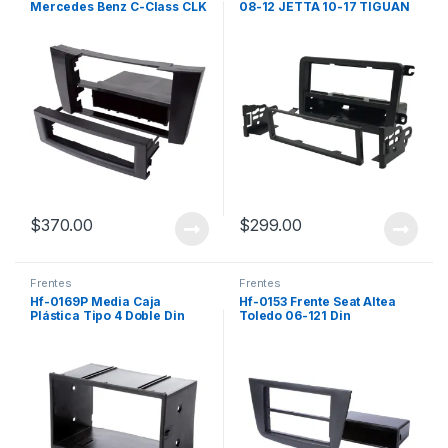
Mercedes Benz C-Class CLK
08-12 JETTA 10-17 TIGUAN
SLK 05-06
BEETLE 12-17 POLO VENTO
AMAROK 13-20
$
370.00
$
299.00
Frentes
Frentes
Hf-0169P Media Caja
Hf-0153 Frente Seat Altea
Plástica Tipo 4 Doble Din
Toledo 06-121 Din