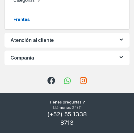
d
Categorías
s
Frentes
C
a
Atención al cliente
r
Compañía
o
u
s
e
Tienes preguntas ?
l
¡Llámenos 24/7!
(+52) 55 1338
8713