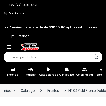
Skip to navigation
Skip to content
+52 (55) 1338-8713
Distribuidor
*envíos gratis a partir de $3000.00 aplica restricciones
Catálogo
Buscar por:
Frentes
Roll Bar
Autoestereos
Canastillas
Amplificador
Bocin
Inicio
Catálogo
Frentes
Hf-0471dd Frente Doble