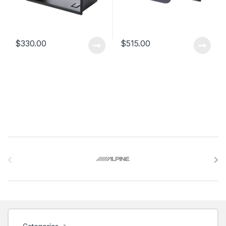
$
330.00
$
515.00
B
r
a
n