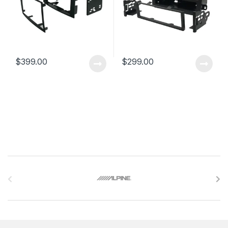
$
399.00
$
299.00
B
r
a
n