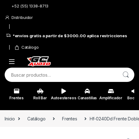
Skip to navigation
Skip to content
+52 (55) 1338-8713
Distribuidor
*envíos gratis a partir de $3000.00 aplica restricciones
Catálogo
Buscar por:
Frentes
Roll Bar
Autoestereos
Canastillas
Amplificador
Bocin
Inicio
Catálogo
Frentes
Hf-0240Dd Frente Dobl