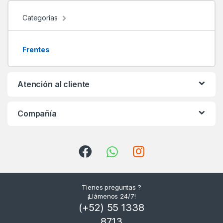
d
Categorías
s
Frentes
C
a
Atención al cliente
r
Compañía
o
u
s
e
Tienes preguntas ?
l
¡Llámenos 24/7!
(+52) 55 1338
8713