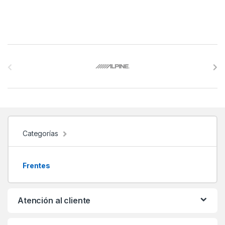
B
r
a
n
d
Categorías
s
Frentes
C
a
Atención al cliente
r