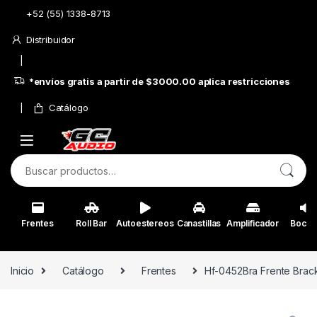
Skip to navigation
Skip to content
+52 (55) 1338-8713
Distribuidor
*envíos gratis a partir de $3000.00 aplica restricciones
Catálogo
Buscar por:
Frentes
Roll Bar
Autoestereos
Canastillas
Amplificador
Bocin
Inicio
Catálogo
Frentes
Hf-0452Bra Frente Brack