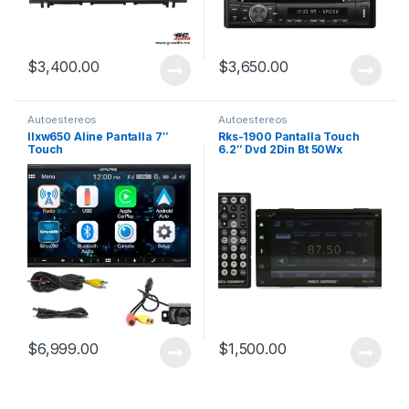
$
3,400.00
$
3,650.00
Autoestereos
Autoestereos
Ilxw650 Aline Pantalla 7″
Rks-1900 Pantalla Touch
Touch
6.2″ Dvd 2Din Bt 50Wx
Mirror Link
$
6,999.00
$
1,500.00