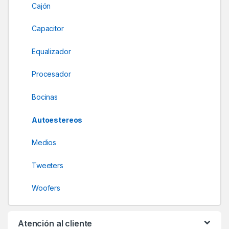
r
Cajón
o
Capacitor
u
Equalizador
s
Procesador
e
Bocinas
l
Autoestereos
Medios
Tweeters
Woofers
Atención al cliente