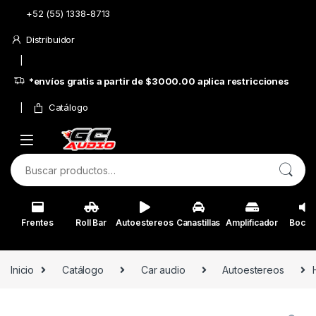
Skip to navigation
Skip to content
+52 (55) 1338-8713
Distribuidor
*envíos gratis a partir de $3000.00 aplica restricciones
Catálogo
Buscar por:
Frentes
Roll Bar
Autoestereos
Canastillas
Amplificador
Bocin
Inicio
Catálogo
Car audio
Autoestereos