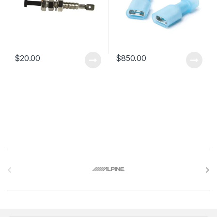
$
20.00
$
850.00
B
r
a
n