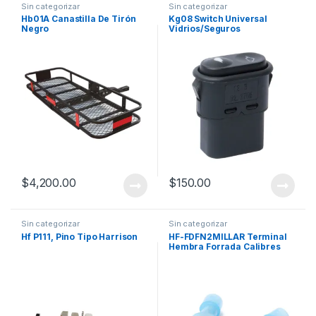
Sin categorizar
Sin categorizar
Hb01A Canastilla De Tirón
Kg08 Switch Universal
Negro
Vidrios/Seguros
$
4,200.00
$
150.00
Sin categorizar
Sin categorizar
Hf P111, Pino Tipo Harrison
HF-FDFN2MILLAR Terminal
Hembra Forrada Calibres
12-18 Azul