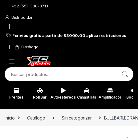
Skip to navigation
Skip to content
+52 (55) 1338-8713
Distribuidor
*envíos gratis a partir de $3000.00 aplica restricciones
Catálogo
Buscar por:
Frentes
Roll Bar
Autoestereos
Canastillas
Amplificador
Bocin
Inicio
Catálogo
Sin categorizar
BULLBARLEDRANGE