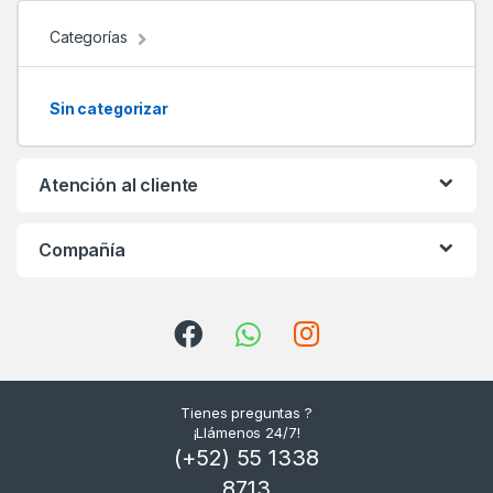
d
Categorías
s
Sin categorizar
C
a
Atención al cliente
r
Compañía
o
u
s
e
Tienes preguntas ?
l
¡Llámenos 24/7!
(+52) 55 1338
8713