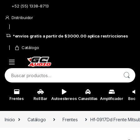
Skip to navigation
Skip to content
+52 (55) 1338-8713
Distribuidor
*envíos gratis a partir de $3000.00 aplica restricciones
Catálogo
Buscar por:
Frentes
Roll Bar
Autoestereos
Canastillas
Amplificador
Bocin
Inicio
Catálogo
Frentes
Hf-0917Dd Frente Mitsub