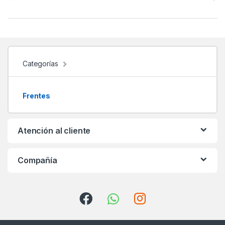
r
a
n
d
Categorías
s
Frentes
C
a
Atención al cliente
r
Compañía
o
u
s