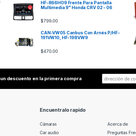
s
HF-866HO9 Frente Para Pantalla
Multimedia 9" Honda CRV 02 - 06
$
799.00
CAN-VW05 Canbus Con Arnés P/HF-
191VW10, HF-198VW9
$
470.00
a
un descuento en la primera compra
Encuentralo rapido
Cámaras
Acerca de
Car audio
Preguntas Fre