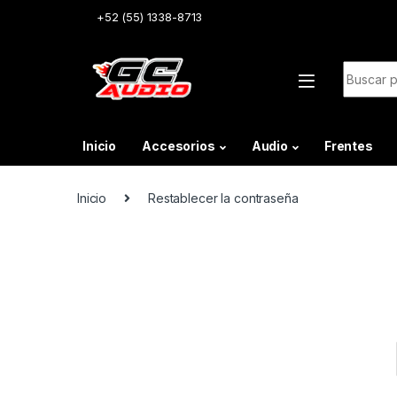
Skip to navigation
Skip to content
+52 (55) 1338-8713
Buscar:
Inicio
Accesorios
Audio
Frentes
Inicio
Restablecer la contraseña