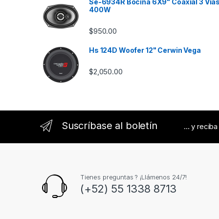
Se-6934R Bocina 6X9" Coaxial 3 Via
r
400W
o
$
950.00
u
Hs 124D Woofer 12" Cerwin Vega
s
$
2,050.00
e
l
Suscríbase al boletín
... y recib
Tienes preguntas ? ¡Llámenos 24/7!
(+52) 55 1338 8713