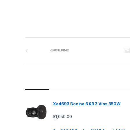
B
r
a
n
d
s
Xed693 Bocina 6X9 3 Vías 350W
C
$
1,050.00
a