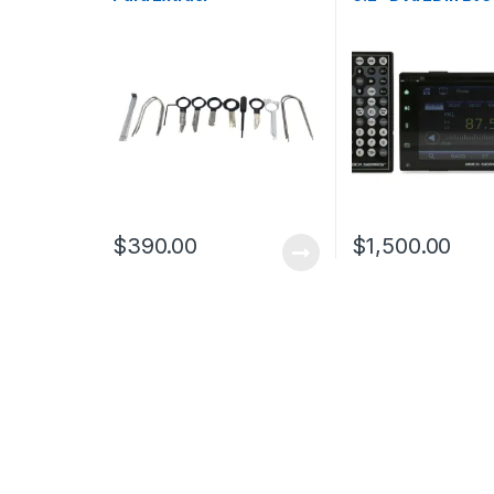
Autoestereos
Mirror Link
$
390.00
$
1,500.00