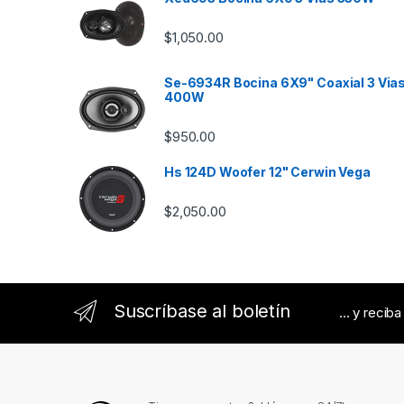
C
$
1,050.00
a
Se-6934R Bocina 6X9" Coaxial 3 Via
r
400W
o
$
950.00
u
Hs 124D Woofer 12" Cerwin Vega
s
$
2,050.00
e
l
Suscríbase al boletín
... y recib