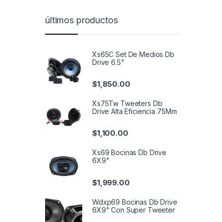
últimos productos
Xs65C Set De Medios Db
Drive 6.5"
$
1,850.00
Xs75Tw Tweeters Db
Drive Alta Eficiencia 75Mm
$
1,100.00
Xs69 Bocinas Db Drive
6X9"
$
1,999.00
Wdxp69 Bocinas Db Drive
6X9" Con Super Tweeter