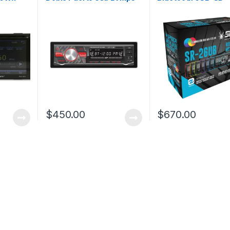
Multicolor
$
450.00
$
670.00