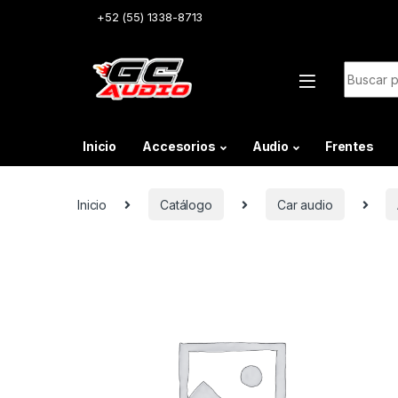
Skip to navigation
Skip to content
+52 (55) 1338-8713
Buscar:
Inicio
Accesorios
Audio
Frentes
Inicio
Catálogo
Car audio