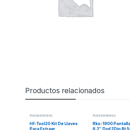
Productos relacionados
Autoestereos
Autoestereos
Hf-Tool20 Kit De Llaves
Rks-1900 Pantall
Para Extraer
6.2″ Dvd 2Din Bt