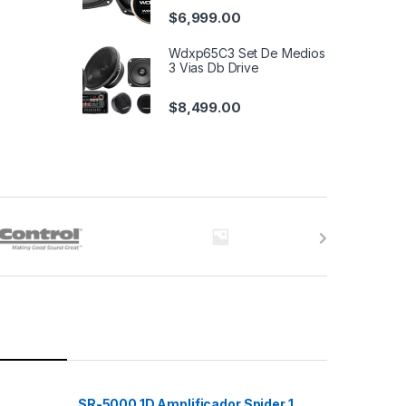
$
6,999.00
Wdxp65C3 Set De Medios
3 Vias Db Drive
$
8,499.00
SR-5000.1D Amplificador Spider 1