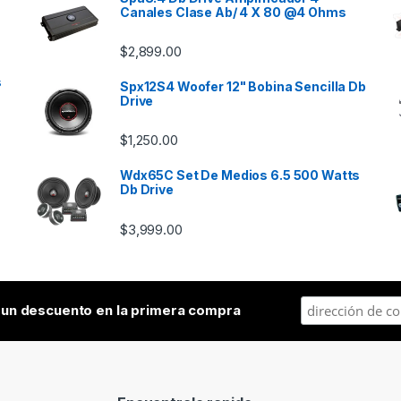
Canales Clase Ab/ 4 X 80 @4 Ohms
$
2,899.00
s
Spx12S4 Woofer 12" Bobina Sencilla Db
Drive
$
1,250.00
Wdx65C Set De Medios 6.5 500 Watts
Db Drive
$
3,999.00
a
un descuento en la primera compra