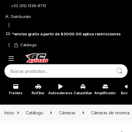
Skip to navigation
Skip to content
+52 (55) 1338-8713
Distribuidor
*envíos gratis a partir de $3000.00 aplica restricciones
Catálogo
Buscar por:
Frentes
Roll Bar
Autoestereos
Canastillas
Amplificador
Bocin
Inicio
Catálogo
Cámaras
Cámaras de reversa