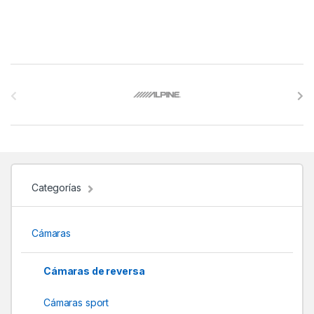
B
r
a
n
d
Categorías
s
Cámaras
C
a
Cámaras de reversa
r
Cámaras sport