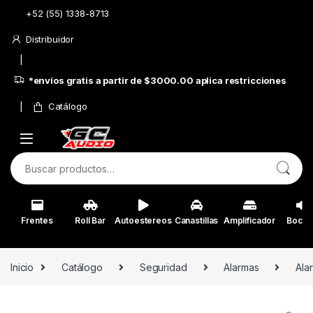
Skip to navigation
Skip to content
+52 (55) 1338-8713
Distribuidor
*envíos gratis a partir de $3000.00 aplica restricciones
Catálogo
Buscar por:
Frentes
Roll Bar
Autoestereos
Canastillas
Amplificador
Bocin
Inicio
Catálogo
Seguridad
Alarmas
Ala