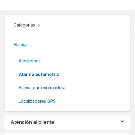
a
n
d
Categorías
s
Alarmas
C
a
Accesorios
r
Alarma automotriz
o
Alarma para motocicleta
u
Localizadores GPS
s
e
Atención al cliente
l