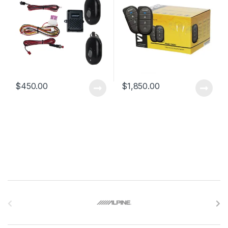
$
450.00
$
1,850.00
B
r