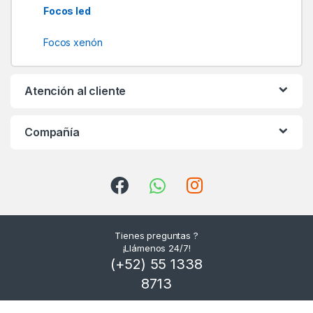
r
Focos led
o
Focos xenón
u
Atención al cliente
s
e
Compañía
l
Tienes preguntas ?
¡Llámenos 24/7!
(+52) 55 1338
8713