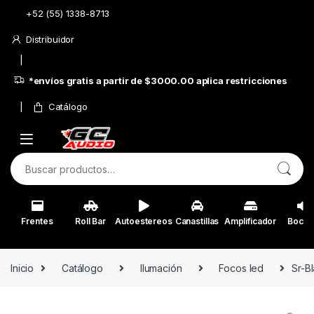
Skip to navigation
Skip to content
+52 (55) 1338-8713
Distribuidor
*envíos gratis a partir de $3000.00 aplica restricciones
Catálogo
Buscar por:
Frentes
Roll Bar
Autoestereos
Canastillas
Amplificador
Bocin
Inicio
Catálogo
Ilumación
Focos led
Sr-B