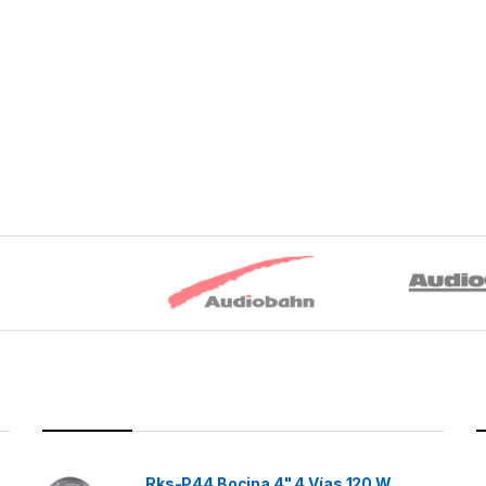
Rks-P44 Bocina 4" 4 Vías 120 W