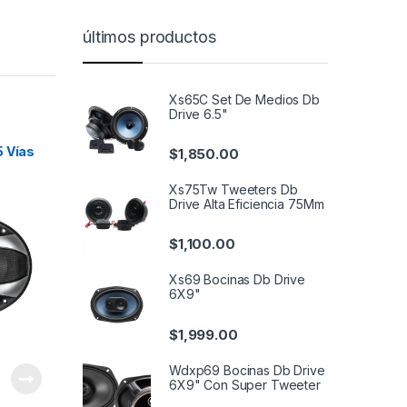
últimos productos
Xs65C Set De Medios Db
Drive 6.5"
5 Vías
$
1,850.00
Xs75Tw Tweeters Db
Drive Alta Eficiencia 75Mm
$
1,100.00
Xs69 Bocinas Db Drive
6X9"
$
1,999.00
Wdxp69 Bocinas Db Drive
6X9" Con Super Tweeter