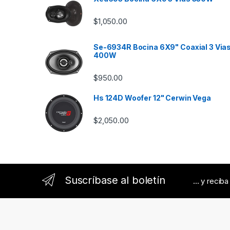
C
$
1,050.00
a
Se-6934R Bocina 6X9" Coaxial 3 Via
r
400W
o
$
950.00
u
Hs 124D Woofer 12" Cerwin Vega
s
$
2,050.00
e
l
Suscríbase al boletín
... y recib