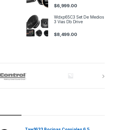
$
6,999.00
Wdxp65C3 Set De Medios
3 Vias Db Drive
$
8,499.00
Taw1633 Bocinas Coaxiales 6.5