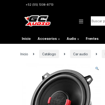
Skip to navigation
Skip to content
+52 (55) 1338-8713
Buscar:
Inicio
Accesorios
Audio
Frentes
Inicio
Catálogo
Car audio