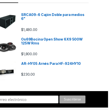
SRCA09-6 Cajón Doble para medios
6"
$
1,480.00
Os69Bocina Open Show 6X9 500W
125W Rms
$
1,800.00
AR-HY05 Arnés Para HF-924HY10
$
230.00