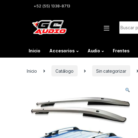
Skip to navigation
Skip to content
+52 (55) 1338-8713
Buscar:
Inicio
Accesorios
Audio
Frentes
Inicio
Catálogo
Sin categorizar