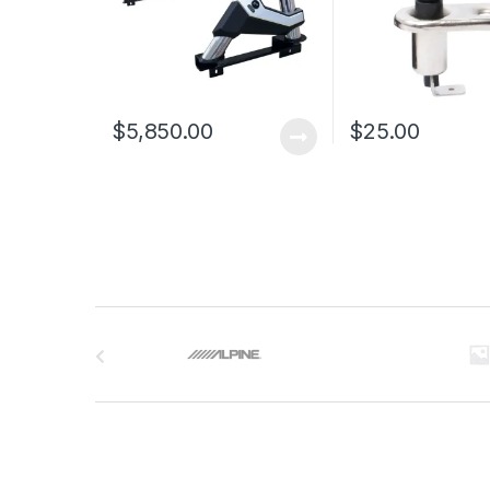
$
5,850.00
$
25.00
B
r
a
n