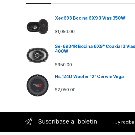
d
s
Xed693 Bocina 6X9 3 Vías 350W
C
$
1,050.00
a
Se-6934R Bocina 6X9" Coaxial 3 Via
r
400W
o
$
950.00
u
Hs 124D Woofer 12" Cerwin Vega
s
$
2,050.00
e
l
Suscríbase al boletín
... y recib