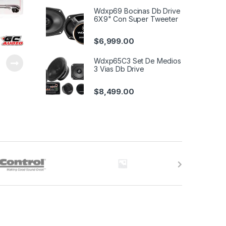
Wdxp69 Bocinas Db Drive
6X9" Con Super Tweeter
$
6,999.00
Wdxp65C3 Set De Medios
3 Vias Db Drive
$
8,499.00