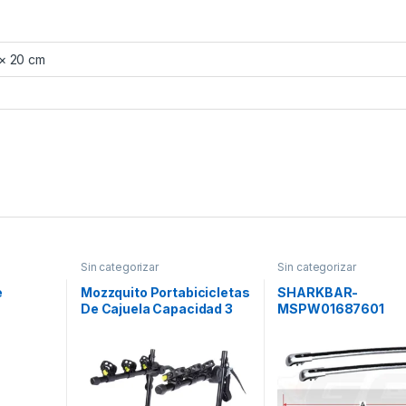
 × 20 cm
Sin categorizar
Sin categorizar
e
Mozzquito Portabicicletas
SHARKBAR-
De Cajuela Capacidad 3
MSPW01687601
Bicicletas
Pw01687601 Shark
Barras Universales
Aluminio Fijar Sobre
Barras Medianas