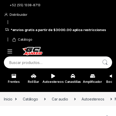
Skip to navigation
Skip to content
+52 (55) 1338-8713
Distribuidor
*envíos gratis a partir de $3000.00 aplica restricciones
Catálogo
Buscar por:
Frentes
Roll Bar
Autoestereos
Canastillas
Amplificador
Bocin
Inicio
Catálogo
Car audio
Autoestereos