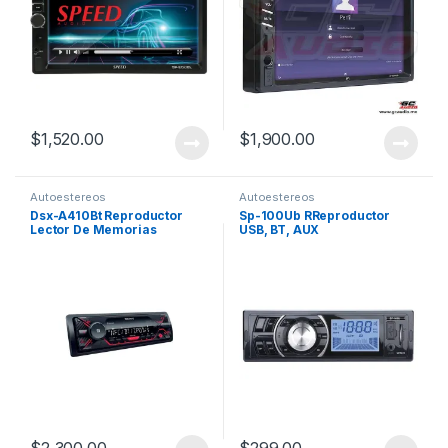
$
1,520.00
$
1,900.00
Autoestereos
Autoestereos
Dsx-A410Bt Reproductor
Sp-100Ub RReproductor
Lector De Memorias
USB, BT, AUX
Bluetooth Sony
$
2,300.00
$
299.00