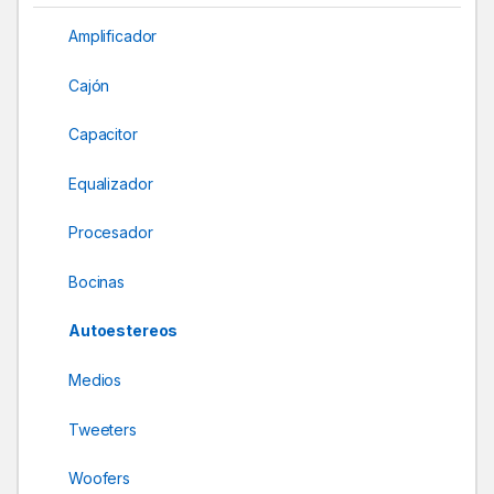
a
Amplificador
r
Cajón
o
Capacitor
u
Equalizador
s
Procesador
e
Bocinas
l
Autoestereos
Medios
Tweeters
Woofers