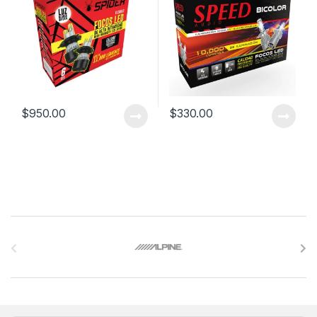
$
950.00
$
330.00
B
r
a
n