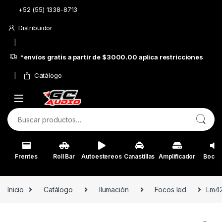
Skip to navigation
Skip to content
+52 (55) 1338-8713
Distribuidor
*envíos gratis a partir de $3000.00 aplica restricciones
Catálogo
Buscar por:
Frentes
Roll Bar
Autoestereos
Canastillas
Amplificador
Bocin
Inicio
Catálogo
Ilumación
Focos led
Lm42