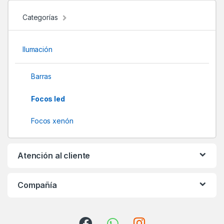
d
Categorías
s
Ilumación
C
a
Barras
r
Focos led
o
Focos xenón
u
Atención al cliente
s
e
Compañía
l