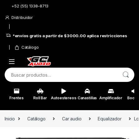
Skip to navigation
Skip to content
+52 (55) 1338-8713
Distribuidor
*envíos gratis a partir de $3000.00 aplica restricciones
Catálogo
Buscar por:
Frentes
Roll Bar
Autoestereos
Canastillas
Amplificador
Bocin
Inicio
Catálogo
Car audio
Equalizador
Lc