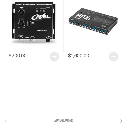
$
700.00
$
1,600.00
B
r