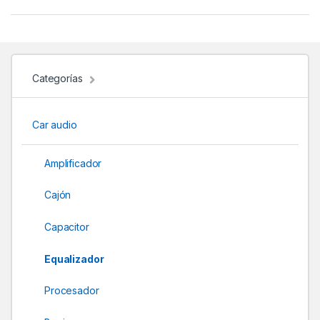
a
n
d
Categorías
s
Car audio
C
a
Amplificador
r
Cajón
o
Capacitor
u
Equalizador
s
Procesador
e