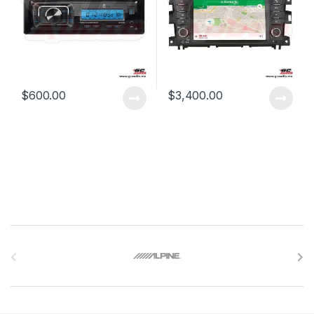
$
600.00
$
3,400.00
B
r
a