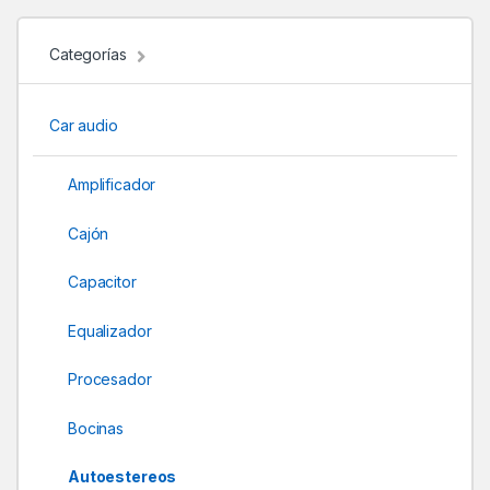
n
d
Categorías
s
Car audio
C
a
Amplificador
r
Cajón
o
Capacitor
u
Equalizador
s
Procesador
e
Bocinas
l
Autoestereos