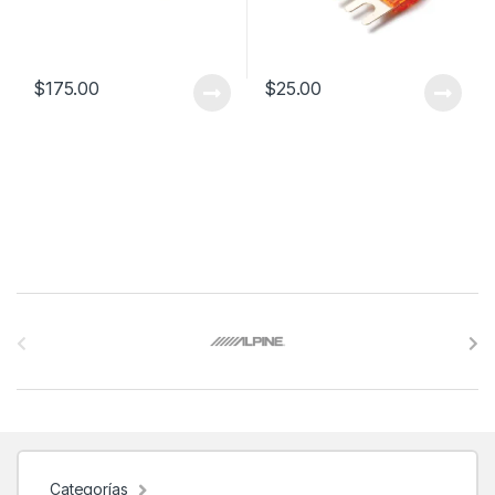
$
175.00
$
25.00
B
r
a
n
d
Categorías