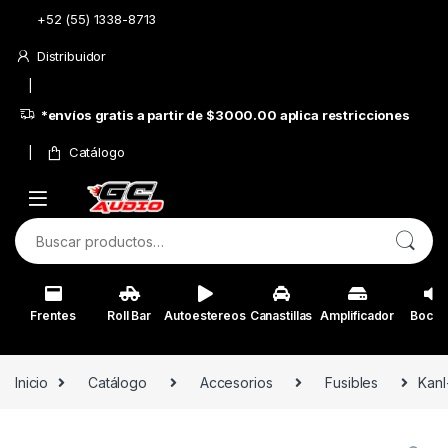
Skip to navigation
Skip to content
+52 (55) 1338-8713
Distribuidor
*envíos gratis a partir de $3000.00 aplica restricciones
Catálogo
Buscar por:
Frentes
Roll Bar
Autoestereos
Canastillas
Amplificador
Bocin
Inicio
Catálogo
Accesorios
Fusibles
Kanl