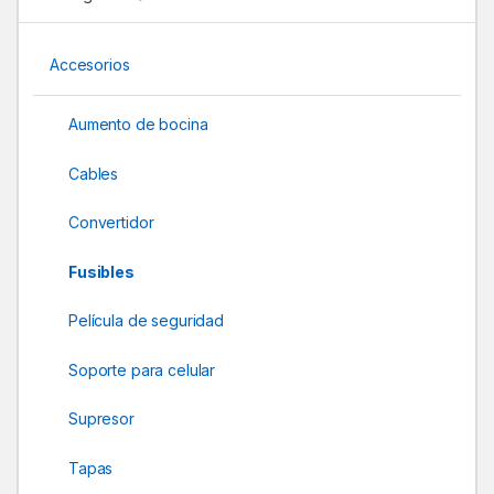
s
Accesorios
C
a
Aumento de bocina
r
Cables
o
Convertidor
u
Fusibles
s
Película de seguridad
e
Soporte para celular
l
Supresor
Tapas