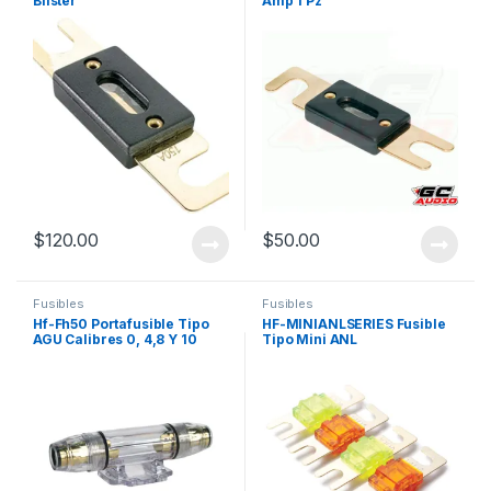
Blister
Amp 1 Pz
$
120.00
$
50.00
Fusibles
Fusibles
Hf-Fh50 Portafusible Tipo
HF-MINIANLSERIES Fusible
AGU Calibres 0, 4,8 Y 10
Tipo Mini ANL
Terminado Chapa De Oro