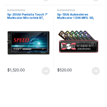
Autoestereos
Autoestereos
Sp-20Ubl Pantalla Touch 7″
Sp-13Ub Autoestéreo
Multicolor Mirrorlink BT,
Multicolor 1 DIN MP3. SD,
USB, SD
USB, BT
$
1,520.00
$
520.00