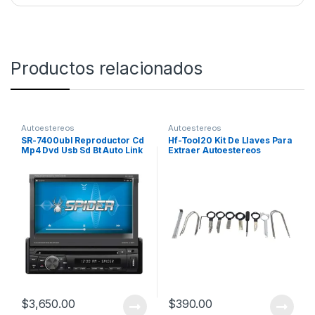
Productos relacionados
Autoestereos
Autoestereos
SR-7400ubl Reproductor Cd
Hf-Tool20 Kit De Llaves Para
Mp4 Dvd Usb Sd Bt Auto Link
Extraer Autoestereos
$
3,650.00
$
390.00