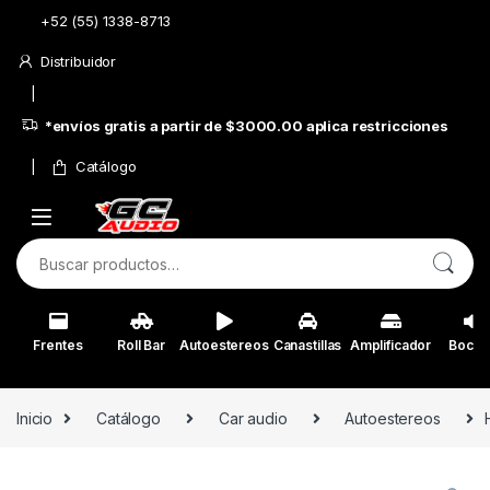
Skip to navigation
Skip to content
+52 (55) 1338-8713
Distribuidor
*envíos gratis a partir de $3000.00 aplica restricciones
Catálogo
Buscar por:
Frentes
Roll Bar
Autoestereos
Canastillas
Amplificador
Bocin
Inicio
Catálogo
Car audio
Autoestereos