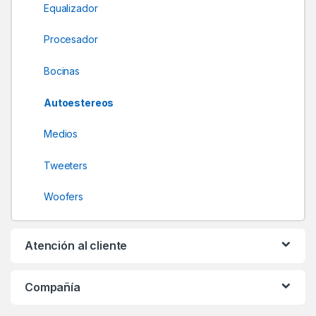
u
Equalizador
s
Procesador
e
Bocinas
l
Autoestereos
Medios
Tweeters
Woofers
Atención al cliente
Compañía