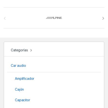
B
r
a
n
d
Categorías
s
Car audio
C
a
Amplificador
r
Cajón
o
Capacitor