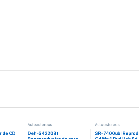
Autoestereos
Autoestereos
r de CD
Deh-S4220Bt
SR-7400ubl Reprod
Receproductor de cara
Cd Mp4 Dvd Usb Sd 