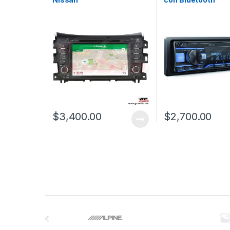
$
3,400.00
$
2,700.00
B
r