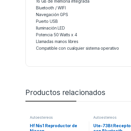
16 GB de memoria integrada
Bluetooth / WIFI
Navegación GPS
Puerto USB
Iluminación LED
Potencia 50 Watts x 4
Llamadas manos libres
Compatible con cualquier sistema operativo
Productos relacionados
Autoestereos
Autoestereos
Hf Nis1 Reproductor de
Ute-73Bt Recepto
Nissan
con Bluetooth