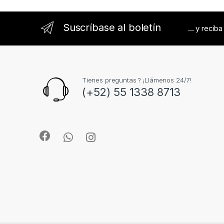
l
Suscríbase al boletín
... y recib
Tienes preguntas ? ¡Llámenos 24/7!
(+52) 55 1338 8713