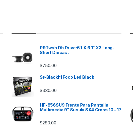
P9Twsh Db Drive:6.1 X 6.1´´X3 Long-
Short Diecast
$
750.00
s
Sr-Blackh1 Foco Led Black
$
330.00
HF-856SU9 Frente Para Pantalla
Multimedia 9" Susuki SX4 Cross 10 - 17
$
280.00