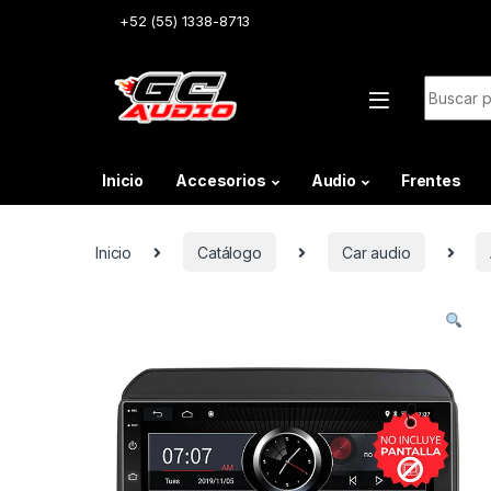
Skip to navigation
Skip to content
+52 (55) 1338-8713
Buscar:
Inicio
Accesorios
Audio
Frentes
Inicio
Catálogo
Car audio