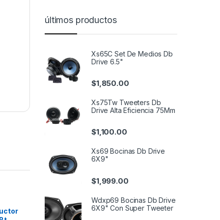
últimos productos
Xs65C Set De Medios Db
Drive 6.5"
$
1,850.00
Xs75Tw Tweeters Db
Drive Alta Eficiencia 75Mm
$
1,100.00
Xs69 Bocinas Db Drive
6X9"
$
1,999.00
Wdxp69 Bocinas Db Drive
6X9" Con Super Tweeter
uctor
Bt