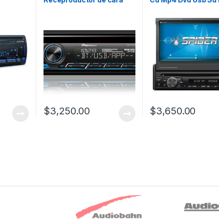
desmontable 1 DIN
Auto Link
Am/fm/cd
$
3,250.00
$
3,650.00