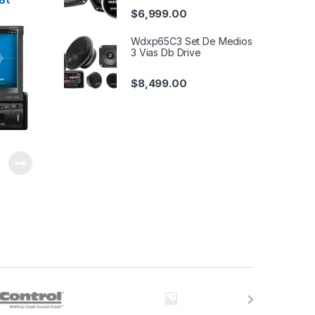
$
6,999.00
Wdxp65C3 Set De Medios
3 Vias Db Drive
$
8,499.00