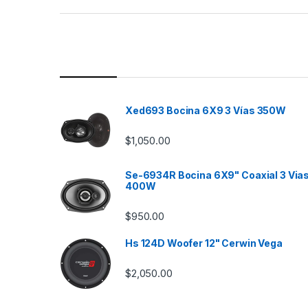
a
n
d
s
Xed693 Bocina 6X9 3 Vías 350W
C
$
1,050.00
a
Se-6934R Bocina 6X9" Coaxial 3 Via
r
400W
o
$
950.00
u
Hs 124D Woofer 12" Cerwin Vega
s
$
2,050.00
e