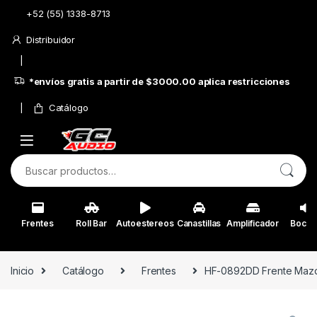
Skip to navigation
Skip to content
+52 (55) 1338-8713
Distribuidor
*envíos gratis a partir de $3000.00 aplica restricciones
Catálogo
Buscar por:
Frentes
Roll Bar
Autoestereos
Canastillas
Amplificador
Bocin
Inicio
Catálogo
Frentes
HF-0892DD Frente Mazd