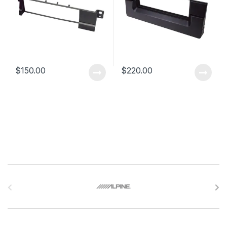
$
150.00
$
220.00
B
r
a