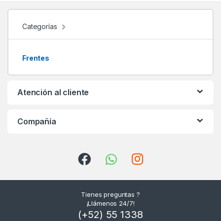
n
d
Categorías
s
Frentes
C
a
Atención al cliente
r
Compañía
o
u
s
e
Tienes preguntas ?
l
¡Llámenos 24/7!
(+52) 55 1338