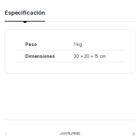
Especificación
Peso
1 kg
Dimensiones
30 × 20 × 15 cm
B
r