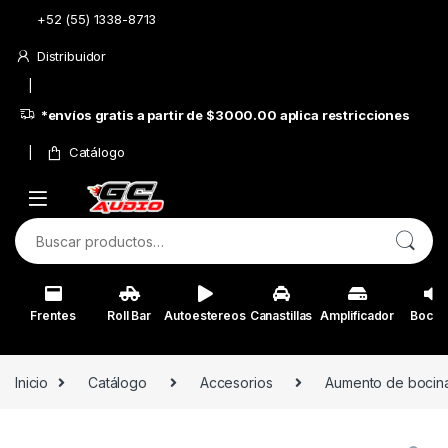
Skip to navigation
Skip to content
+52 (55) 1338-8713
Distribuidor
*envíos gratis a partir de $3000.00 aplica restricciones
Catálogo
Buscar por:
Frentes
Roll Bar
Autoestereos
Canastillas
Amplificador
Bocin
Inicio
Catálogo
Accesorios
Aumento de bocin