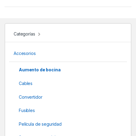
a
n
d
Categorías
s
Accesorios
C
a
Aumento de bocina
r
Cables
o
Convertidor
u
Fusibles
s
Película de seguridad
e