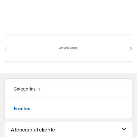
B
r
a
n
d
Categorías
s
Frentes
C
a
Atención al cliente