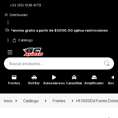
Skip to navigation
Skip to content
+52 (55) 1338-8713
Distribuidor
*envíos gratis a partir de $3000.00 aplica restricciones
Catálogo
Buscar por:
Frentes
Roll Bar
Autoestereos
Canastillas
Amplificador
Bocin
Inicio
Catálogo
Frentes
Hf 0920Dd Frente Doble 