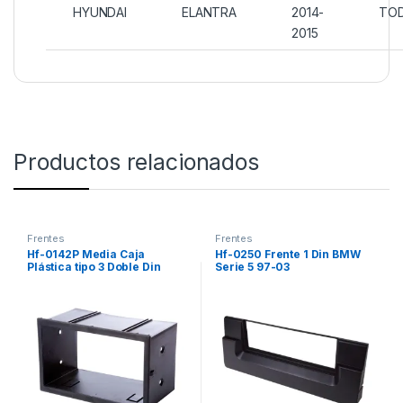
HYUNDAI
ELANTRA
2014-
TO
2015
Productos relacionados
Frentes
Frentes
Hf-0142P Media Caja
Hf-0250 Frente 1 Din BMW
Plástica tipo 3 Doble Din
Serie 5 97-03