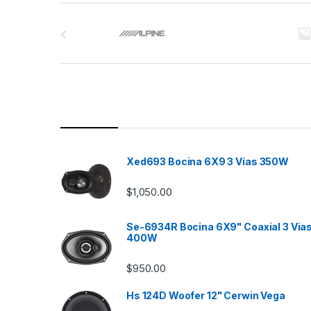
B
r
a
n
d
s
Xed693 Bocina 6X9 3 Vías 350W
C
$
1,050.00
a
Se-6934R Bocina 6X9" Coaxial 3 Via
r
400W
o
$
950.00
u
Hs 124D Woofer 12" Cerwin Vega