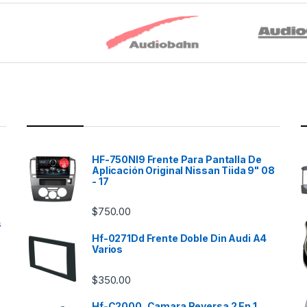
HF-750NI9 Frente Para Pantalla De
Aplicación Original Nissan Tiida 9" 08
- 17
$
750.00
s
Hf-0271Dd Frente Doble Din Audi A4
Varios
$
350.00
Hf-C2000, Camara Reversa 2 En 1