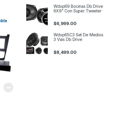
Wdxp69 Bocinas Db Drive
6X9" Con Super Tweeter
oble
$
6,999.00
Wdxp65C3 Set De Medios
3 Vias Db Drive
$
8,499.00