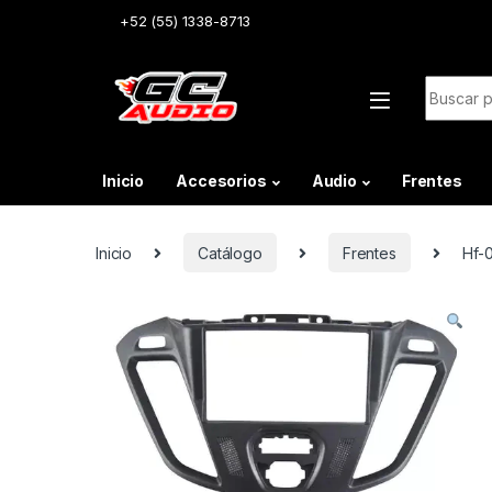
Skip to navigation
Skip to content
+52 (55) 1338-8713
Buscar:
Inicio
Accesorios
Audio
Frentes
Inicio
Catálogo
Frentes
Hf-0