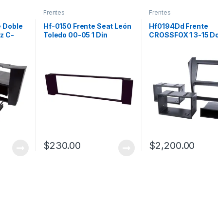
Frentes
Frentes
 Doble
Hf-0150 Frente Seat León
Hf0194Dd Frente
z C-
Toledo 00-05 1 Din
CROSSFOX 1 3-15 D
-06
Din
$
230.00
$
2,200.00