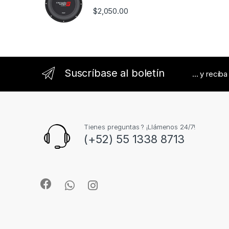
s
$
2,050.00
e
l
Suscríbase al boletín
... y recib
Tienes preguntas ? ¡Llámenos 24/7!
(+52) 55 1338 8713