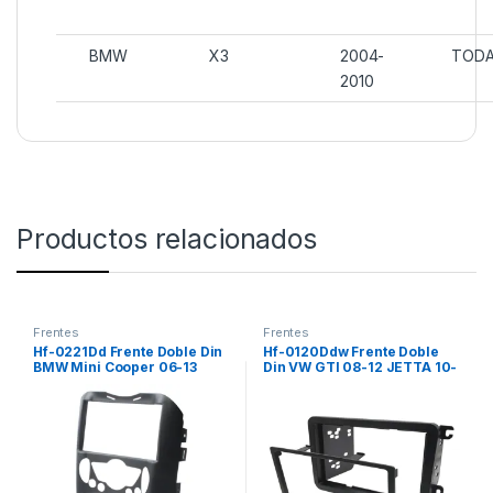
BMW
X3
2004-
TOD
2010
Productos relacionados
Frentes
Frentes
Hf-0221Dd Frente Doble Din
Hf-0120Ddw Frente Doble
BMW Mini Cooper 06-13
Din VW GTI 08-12 JETTA 10-
17 TIGUAN BEETLE 12-17
POLO VENTO AMAROK 13-
20