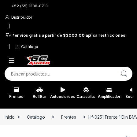
Skip to navigation
Skip to content
+52 (55) 1338-8713
Distribuidor
*envíos gratis a partir de $3000.00 aplica restricciones
Catálogo
Buscar por:
Frentes
Roll Bar
Autoestereos
Canastillas
Amplificador
Bocin
Inicio
Catálogo
Frentes
Hf-0251 Frente 1 Din B