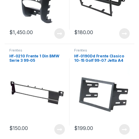
$
1,450.00
$
180.00
Frentes
Frentes
Hf-0210 Frente 1 Din BMW
Hf-0190Dd Frente Clasico
Serie 3 99-05
10-15 Golf 99-07 Jetta A4
08-10 Passat 02-05 Doble
Din
$
150.00
$
199.00