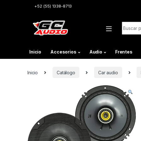
Skip to navigation
Skip to content
+52 (55) 1338-8713
Buscar:
Inicio
Accesorios
Audio
Frentes
Inicio
Catálogo
Car audio