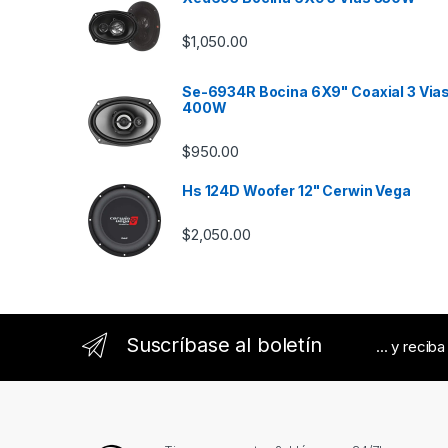
C
$
1,050.00
a
Se-6934R Bocina 6X9" Coaxial 3 Via
r
400W
o
$
950.00
u
Hs 124D Woofer 12" Cerwin Vega
s
$
2,050.00
e
l
Suscríbase al boletín
... y recib