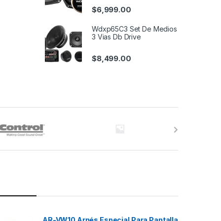
$
6,999.00
Wdxp65C3 Set De Medios
3 Vias Db Drive
$
8,499.00
AR-VW10 Arnés Especial Para Pantalla