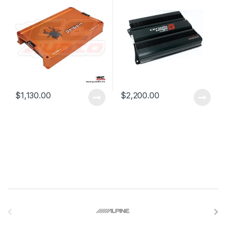
$
1,130.00
$
2,200.00
B
r