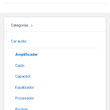
a
n
d
Categorías
s
Car audio
C
a
Amplificador
r
Cajón
o
Capacitor
u
Equalizador
s
Procesador
e
Bocinas