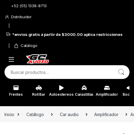
Skip to navigation
Skip to content
+52 (55) 1338-8713
Distribuidor
*envíos gratis a partir de $3000.00 aplica restricciones
Catálogo
Buscar por:
Frentes
Roll Bar
Autoestereos
Canastillas
Amplificador
Bocin
Inicio
Catálogo
Car audio
Amplificador
A